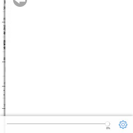
リーダー設定
文字サイズ、エフェクトの変更などを行います。
外部リンク
著者情報（wikipedia）
著者のwikipediaページを表示します。
図書カードを見る（青空文庫）
青空文庫の図書カードページを表示します。
書籍検索
インフォメーション
このサイトはボイジャーの BinB を利用しています。
BinB が新しくバージョンアップしました。
アクセスランキング
1.〔雨ニモマケズ〕
宮沢賢治
2.こころ
夏目漱石
3.走れメロス
太宰治