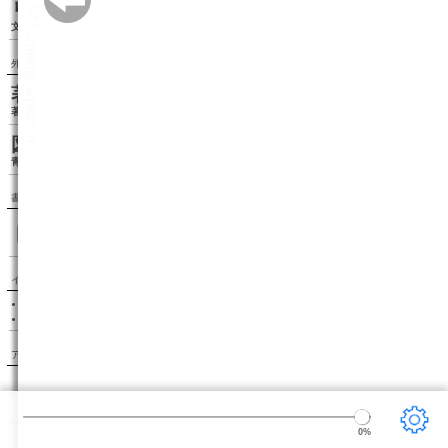
リーダー設定
文字サイズ、エフェクトの変更などを行います。
外部リンク
著者情報（wikipedia）
著者のwikipediaページを表示します。
図書カードを見る（青空文庫）
青空文庫の図書カードページを表示します。
書籍検索
インフォメーション
このサイトはボイジャーの BinB を利用しています。
BinB が新しくバージョンアップしました。
アクセスランキング
1.〔雨ニモマケズ〕
宮沢賢治
2.こころ
夏目漱石
3.走れメロス
太宰治